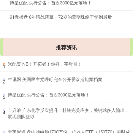
博星优配 央行公告：首次3000亿元落地！
91微操盘 8年暗战落幕，72岁的董明珠终于笑到最后
推荐资讯
​米配资 NB！开拓者！你好，字母哥！
1
​生讯网 美国民主党呼吁完全公开爱泼斯坦案档案
2
​博星优配 央行公告：首次3000亿元落地！
3
​上升浪 广东化学反应提升！杜锋完美应变，关键球多人输出，
4
展现团队篮球
​天宇配资 盘中净申购1700万份，机器人ETF（159770）实时成