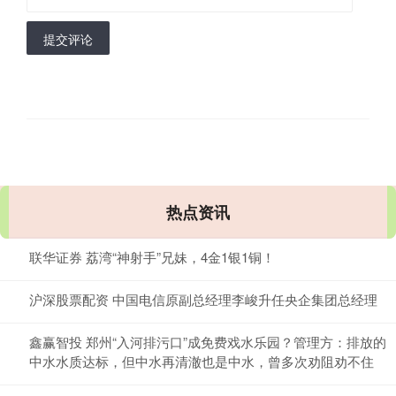
提交评论
热点资讯
联华证券 荔湾“神射手”兄妹，4金1银1铜！
沪深股票配资 中国电信原副总经理李峻升任央企集团总经理
鑫赢智投 郑州“入河排污口”成免费戏水乐园？管理方：排放的
中水水质达标，但中水再清澈也是中水，曾多次劝阻劝不住