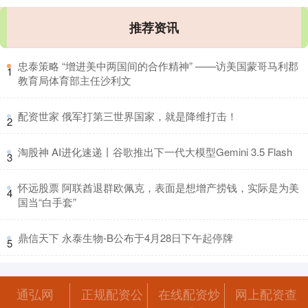
推荐资讯
​忠泰策略 “增进美中两国间的合作精神” ——访美国蒙哥马利郡
1
教育局体育部主任沙利文
​配资世家 俄军打第三世界国家，就是降维打击！
2
​淘股神 AI进化速递丨谷歌推出下一代大模型Gemini 3.5 Flash
3
​怀远股票 阿联酋退群欧佩克，表面是想增产捞钱，实际是为美
4
国当“白手套”
​鼎信天下 永泰生物-B公布于4月28日下午起停牌
5
通弘网
正规配资公
在线配资炒
网上配资查