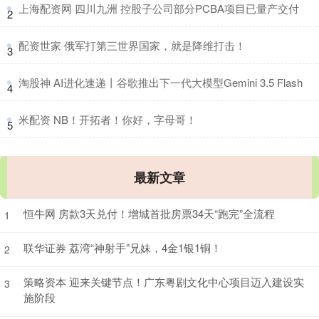
​上海配资网 四川九洲 控股子公司部分PCBA项目已量产交付
2
​配资世家 俄军打第三世界国家，就是降维打击！
3
​淘股神 AI进化速递丨谷歌推出下一代大模型Gemini 3.5 Flash
4
​米配资 NB！开拓者！你好，字母哥！
5
最新文章
恒牛网 房款3天兑付！增城首批房票34天“跑完”全流程
1
联华证券 荔湾“神射手”兄妹，4金1银1铜！
2
策略资本 迎来关键节点！广东粤剧文化中心项目迈入建设实
3
施阶段