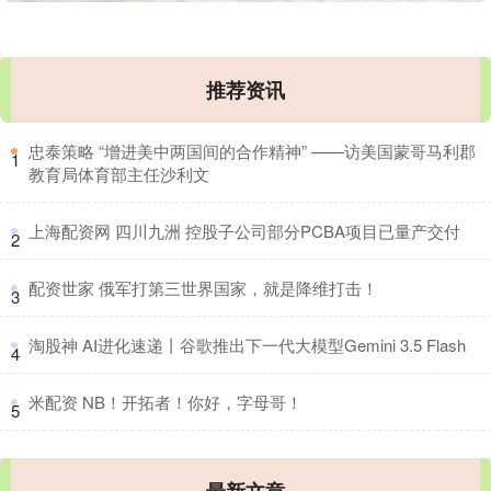
推荐资讯
​忠泰策略 “增进美中两国间的合作精神” ——访美国蒙哥马利郡
1
教育局体育部主任沙利文
​上海配资网 四川九洲 控股子公司部分PCBA项目已量产交付
2
​配资世家 俄军打第三世界国家，就是降维打击！
3
​淘股神 AI进化速递丨谷歌推出下一代大模型Gemini 3.5 Flash
4
​米配资 NB！开拓者！你好，字母哥！
5