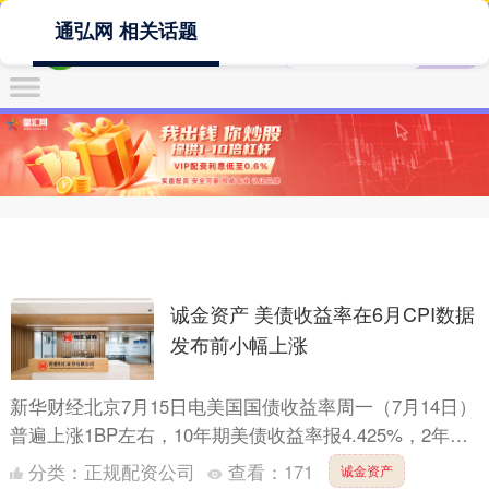
通弘网 相关话题
诚金资产 美债收益率在6月CPI数据
发布前小幅上涨
新华财经北京7月15日电美国国债收益率周一（7月14日）
普遍上涨1BP左右，10年期美债收益率报4.425%，2年期
报3.896%。美国总统特朗普上周末宣布将自....
分类：
正规配资公司
查看：
171
诚金资产