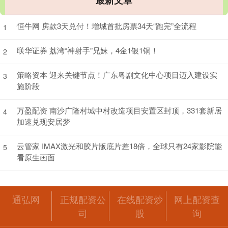
最新文章
恒牛网 房款3天兑付！增城首批房票34天“跑完”全流程
1
联华证券 荔湾“神射手”兄妹，4金1银1铜！
2
策略资本 迎来关键节点！广东粤剧文化中心项目迈入建设实
3
施阶段
万盈配资 南沙广隆村城中村改造项目安置区封顶，331套新居
4
加速兑现安居梦
云管家 IMAX激光和胶片版底片差18倍，全球只有24家影院能
5
看原生画面
通弘网
正规配资公
在线配资炒
网上配资查
司
股
询