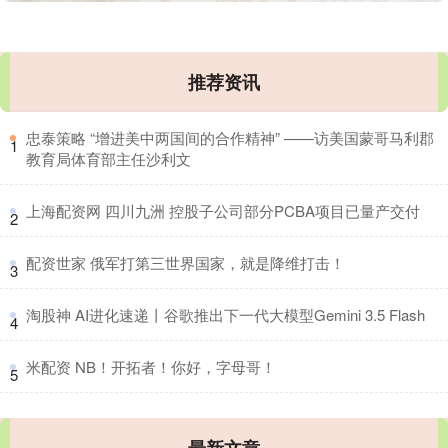
推荐资讯
​忠泰策略 “增进美中两国间的合作精神” ——访美国蒙哥马利郡
1
教育局体育部主任沙利文
​上海配资网 四川九洲 控股子公司部分PCBA项目已量产交付
2
​配资世家 俄军打第三世界国家，就是降维打击！
3
​淘股神 AI进化速递丨谷歌推出下一代大模型Gemini 3.5 Flash
4
​米配资 NB！开拓者！你好，字母哥！
5