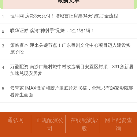
最新文章
恒牛网 房款3天兑付！增城首批房票34天“跑完”全流程
1
联华证券 荔湾“神射手”兄妹，4金1银1铜！
2
策略资本 迎来关键节点！广东粤剧文化中心项目迈入建设实
3
施阶段
万盈配资 南沙广隆村城中村改造项目安置区封顶，331套新居
4
加速兑现安居梦
云管家 IMAX激光和胶片版底片差18倍，全球只有24家影院能
5
看原生画面
通弘网
正规配资公
在线配资炒
网上配资查
司
股
询