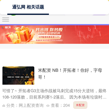
通弘网 相关话题
米配资 NB！开拓者！你好，字母
哥！
可惜了~ 开拓者G3主场作战被马刺完成15分大逆转，最终
108-120落败，目前系列赛1-2落后。 因为本场有垃圾时
间，我们的杨瀚森再次得到了上场机会，约一分钟....
分类：
网上配资查询
查看：
204
米配资